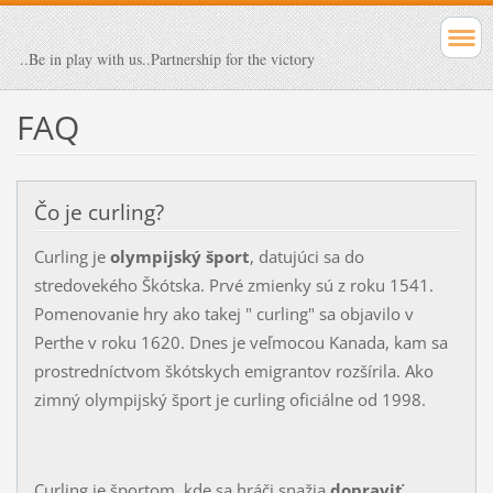
..Be in play with us..Partnership for the victory
FAQ
Čo je curling?
Curling je
olympijský šport
, datujúci sa do
stredovekého Škótska. Prvé zmienky sú z roku 1541.
Pomenovanie hry ako takej " curling" sa objavilo v
Perthe v roku 1620. Dnes je veľmocou Kanada, kam sa
prostredníctvom škótskych emigrantov rozšírila. Ako
zimný olympijský šport je curling oficiálne od 1998.
Curling je športom, kde sa hráči snažia
dopraviť