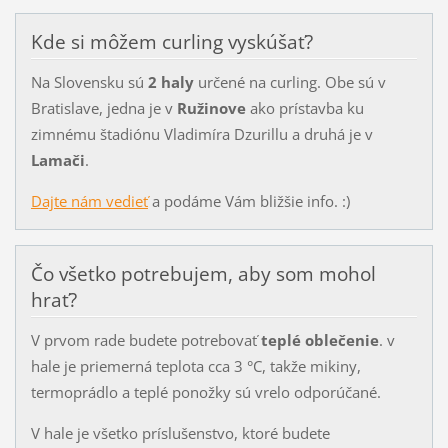
Kde si môžem curling vyskúšať?
Na Slovensku sú
2 haly
určené na curling. Obe sú v
Bratislave, jedna je v
Ružinove
ako prístavba ku
zimnému štadiónu Vladimíra Dzurillu a druhá je v
Lamači
.
Dajte nám vedieť
a podáme Vám bližšie info. :)
Čo všetko potrebujem, aby som mohol
hrať?
V prvom rade budete potrebovať
teplé oblečenie
. v
hale je priemerná teplota cca 3 °C, takže mikiny,
termoprádlo a teplé ponožky sú vrelo odporúčané.
V hale je všetko príslušenstvo, ktoré budete