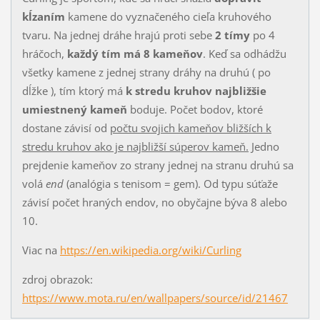
kĺzaním
kamene do vyznačeného cieľa kruhového
tvaru. Na jednej dráhe hrajú proti sebe
2 tímy
po 4
hráčoch,
každý tím má 8 kameňov
. Keď sa odhádžu
všetky kamene z jednej strany dráhy na druhú ( po
dĺžke ), tím ktorý má
k stredu kruhov najbližšie
umiestnený kameň
boduje. Počet bodov, ktoré
dostane závisí od
počtu svojich kameňov bližších k
stredu kruhov ako je najbližší súperov kameň.
Jedno
prejdenie kameňov zo strany jednej na stranu druhú sa
volá
end
(analógia s tenisom = gem). Od typu súťaže
závisí počet hraných endov, no obyčajne býva 8 alebo
10.
Viac na
https://en.wikipedia.org/wiki/Curling
zdroj obrazok:
https://www.mota.ru/en/wallpapers/source/id/21467