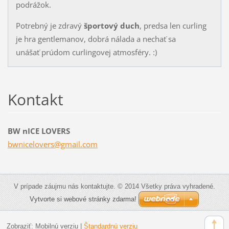
podrážok.
Potrebný je zdravý
športový duch
, predsa len curling
je hra gentlemanov, dobrá nálada a nechať sa
unášať prúdom curlingovej atmosféry. :)
Kontakt
BW nICE LOVERS
bwnicelo
vers@gma
il.com
V prípade záujmu nás kontaktujte. © 2014 Všetky práva vyhradené.
Vytvorte si webové stránky zdarma!
Zobraziť:
Mobilnú verziu
|
Štandardnú verziu