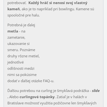
potrebovať.
K
aždý
hráč si nenosí svoj vlastný
kameň
, ako je to napríklad pri bowlingu. Kamene sú
spooločné pre halu.
Potrebná je ďalej
metla
- na
zametanie,
ukazovanie si
smeru. Poznáme
druhy rôzne metiel,
jednotlivé
odlišnosti medzi
nimi sa pokúsime
dodať v ďalšej otázke FAQ-u.
Ďalšou potrebou na curling je šmykľavá podrážka -
slide
.
Alebo
curlingové topánky
. Zatiaľ je v halách v
Bratislave možnosť využitia požičovne len šmykľavých