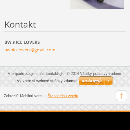
Kontakt
BW nICE LOVERS
bwnicelo
vers@gma
il.com
V prípade záujmu nás kontaktujte. © 2014 Všetky práva vyhradené.
Vytvorte si webové stránky zdarma!
Zobraziť:
Mobilnú verziu
|
Štandardnú verziu